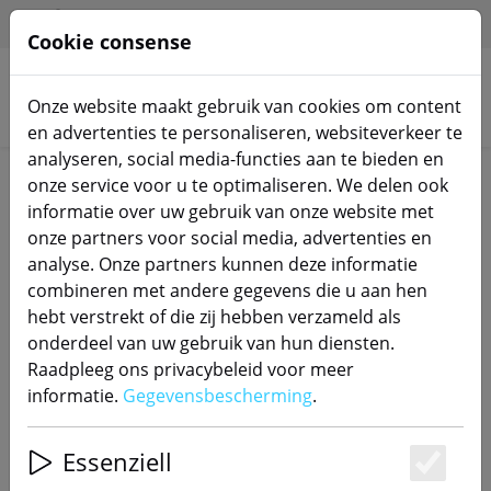
HILFE & SUPPORT
NL
Cookie consense
Onze website maakt gebruik van cookies om content
Zoek producten
en advertenties te personaliseren, websiteverkeer te
analyseren, social media-functies aan te bieden en
Home
Schakelactuators
onze service voor u te optimaliseren. We delen ook
informatie over uw gebruik van onze website met
onze partners voor social media, advertenties en
analyse. Onze partners kunnen deze informatie
combineren met andere gegevens die u aan hen
SONOFF DR DIN-railsteunen
hebt verstrekt of die zij hebben verzameld als
onderdeel van uw gebruik van hun diensten.
Raadpleeg ons privacybeleid voor meer
informatie.
Gegevensbescherming
.
52% DISCOUNT
Essenziell
Es