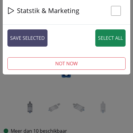
Statstik & Marketing
St
‹
›
SAVE SELECTED
SELECT ALL
NOT NOW
Meer dan 10 beschikbaar