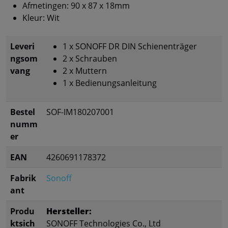
Afmetingen: 90 x 87 x 18mm
Kleur: Wit
Leveri
1 x SONOFF DR DIN Schienenträger
ngsom
2 x Schrauben
vang
2 x Muttern
1 x Bedienungsanleitung
Bestel
SOF-IM180207001
numm
er
EAN
4260691178372
Fabrik
Sonoff
ant
Produ
Hersteller:
ktsich
SONOFF Technologies Co., Ltd