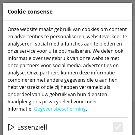
HILFE & SUPPORT
NL
Cookie consense
Onze website maakt gebruik van cookies om content
Zoek producten
en advertenties te personaliseren, websiteverkeer te
analyseren, social media-functies aan te bieden en
onze service voor u te optimaliseren. We delen ook
Home
Schakelaars
informatie over uw gebruik van onze website met
onze partners voor social media, advertenties en
Smart Home-schakelaars & -
analyse. Onze partners kunnen deze informatie
displays
combineren met andere gegevens die u aan hen
hebt verstrekt of die zij hebben verzameld als
onderdeel van uw gebruik van hun diensten.
Raadpleeg ons privacybeleid voor meer
informatie.
Gegevensbescherming
.
SHOW FILTERS
Essenziell
Es