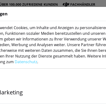
ÜBER 100.000 ZUFRIEDENE KUNDEN
FACHHÄNDLER
ngen
endet Cookies, um Inhalte und Anzeigen zu personalisieren
Sensoren
Schaltaktoren
en, Funktionen sozialer Medien bereitzustellen und unseren 
m geben wir Informationen zu Ihrer Verwendung unserer W
Medien, Werbung und Analysen weiter. Unsere Partner führe
herweise mit weiteren Daten zusammen, die Sie ihnen bere
men Ihrer Nutzung der Dienste gesammelt haben. Weitere I
rung zum
Datenschutz
.
SONOFF T3EU1
Wandschalter 
Marketing
Der Artikel ist nicht mehr 