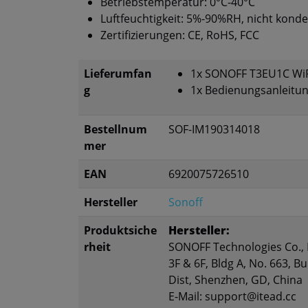
Betriebstemperatur: 0°C-40°C
Luftfeuchtigkeit: 5%-90%RH, nicht kond
Zertifizierungen: CE, RoHS, FCC
Lieferumfan
1x SONOFF T3EU1C WiF
g
1x Bedienungsanleitu
Bestellnum
SOF-IM190314018
mer
EAN
6920075726510
Hersteller
Sonoff
Produktsiche
Hersteller:
rheit
SONOFF Technologies Co., 
3F & 6F, Bldg A, No. 663, 
Dist, Shenzhen, GD, China
E-Mail: support@itead.cc