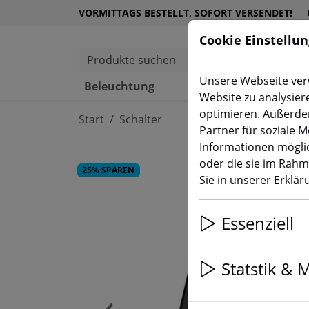
VORMITTAGS BESTELLT, SOFORT VERSENDET!
Cookie Einstellu
Produkte suchen
Unsere Webseite verw
Beleuchtung
Schalter
Website zu analysier
optimieren. Außerde
Start
Schalter
Partner für soziale 
Informationen möglic
oder die sie im Rah
25% SPAREN
Sie in unserer Erklä
Essenziell
Statstik & 