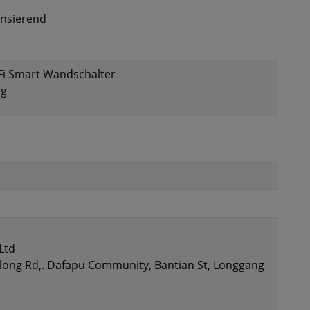
ensierend
i Smart Wandschalter
ng
Ltd
Bulong Rd,. Dafapu Community, Bantian St, Longgang