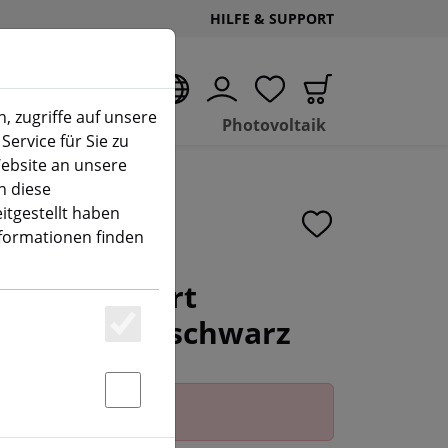
HILFE & SUPPORT
DE
, zugriffe auf unsere
Hubs
Photovoltaik
Service für Sie zu
ebsite an unsere
n diese
itgestellt haben
nformationen finden
C WiFi Smart
- 1 Taster - schwarz
Essenziell
Statstik & Marketing
erhältlich.