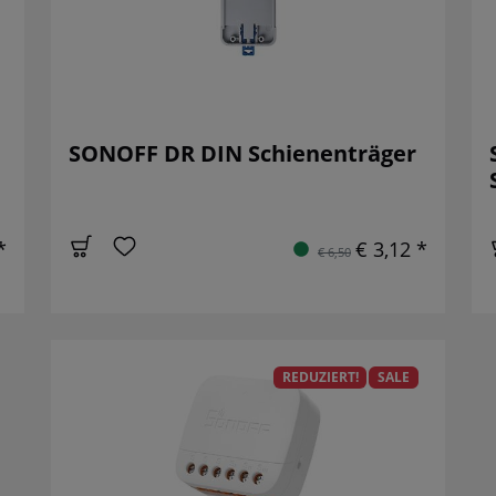
SONOFF DR DIN Schienenträger
*
€ 3,12 *
€ 6,50
REDUZIERT!
SALE