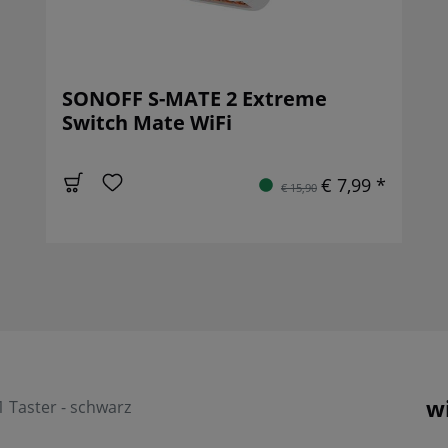
SONOFF S-MATE 2 Extreme
Switch Mate WiFi
€ 7,99 *
€ 15,90
w
 Taster - schwarz