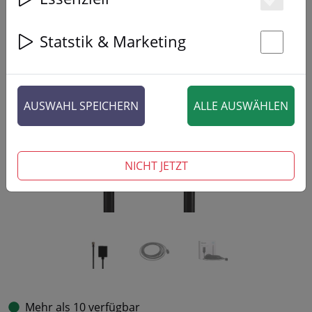
Es
Statstik & Marketing
St
‹
›
AUSWAHL SPEICHERN
ALLE AUSWÄHLEN
NICHT JETZT
Mehr als 10 verfügbar