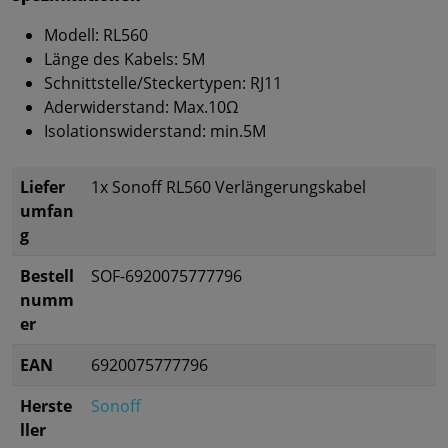
Modell: RL560
Länge des Kabels: 5M
Schnittstelle/Steckertypen: RJ11
Aderwiderstand: Max.10Ω
Isolationswiderstand: min.5M
Liefer
1x Sonoff RL560 Verlängerungskabel
umfan
g
Bestell
SOF-6920075777796
numm
er
EAN
6920075777796
Herste
Sonoff
ller