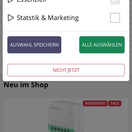
Es
Statstik & Marketing
St
AUSWAHL SPEICHERN
ALLE AUSWÄHLEN
NICHT JETZT
Neu im Shop
REDUZIERT!
SALE