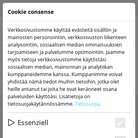
HILFE & SUPPORT
FI
Cookie consense
Verkkosivustomme käyttää evästeitä sisällön ja
Hae tuotteita
mainosten personointiin, verkkosivuston liikenteen
analysointiin, sosiaalisen median ominaisuuksien
tarjoamiseen ja palvelumme optimointiin. Jaamme
Home
Aurinkosähkö
myös tietoja verkkosivustomme käytöstäsi
sosiaalisen median, mainonnan ja analytiikan
Aurinkosähköiset komponentit
kumppaneidemme kanssa. Kumppanimme voivat
yhdistää nämä tiedot muihin tietoihin, jotka olet
heille antanut tai joita he ovat keränneet osana
palveluiden käyttöäsi. Lisätietoja on
tietosuojakäytännössämme.
Tietosuoja
.
SHOW FILTERS
Essenziell
Es