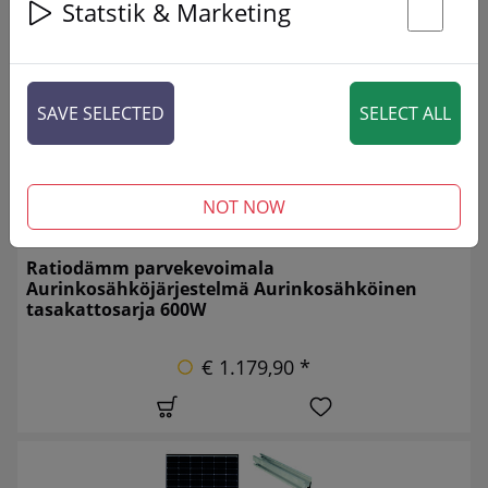
2 articles
Statstik & Marketing
St
SAVE SELECTED
SELECT ALL
NOT NOW
Ratiodämm parvekevoimala
Aurinkosähköjärjestelmä Aurinkosähköinen
tasakattosarja 600W
€ 1.179,90 *