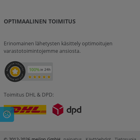
OPTIMAALINEN TOIMITUS
Erinomainen lähetysten käsittely optimoitujen
varastotoimintojemme ansiosta.
Toimitus DHL & DPD:
© 2012-2026 meilon GmbH
painatus
Käyttöehdot
Tietosuoja