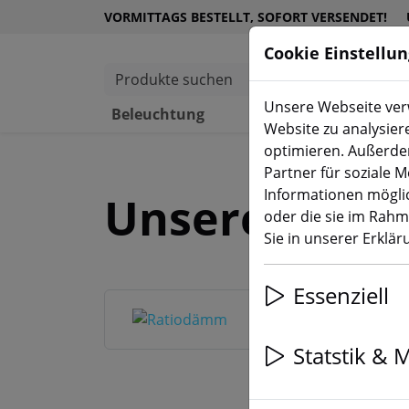
VORMITTAGS BESTELLT, SOFORT VERSENDET!
Cookie Einstellu
Produkte suchen
Unsere Webseite verw
Beleuchtung
Schalter
Website zu analysier
optimieren. Außerde
Partner für soziale 
Informationen möglic
Unsere Mark
oder die sie im Rah
Sie in unserer Erklä
Essenziell
Statstik & 