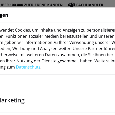
ÜBER 100.000 ZUFRIEDENE KUNDEN
FACHHÄNDLER
ngen
endet Cookies, um Inhalte und Anzeigen zu personalisieren
Sensoren
Schaltaktoren
en, Funktionen sozialer Medien bereitzustellen und unseren 
m geben wir Informationen zu Ihrer Verwendung unserer W
Medien, Werbung und Analysen weiter. Unsere Partner führe
herweise mit weiteren Daten zusammen, die Sie ihnen bere
enauswahl
men Ihrer Nutzung der Dienste gesammelt haben. Weitere I
rung zum
Datenschutz
.
Marketing