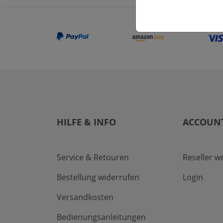
HILFE & INFO
ACCOUN
Service & Retouren
Reseller w
Bestellung widerrufen
Login
Versandkosten
Bedienungsanleitungen