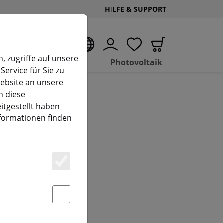
HILFE & SUPPORT
DE
, zugriffe auf unsere
Hubs
Photovoltaik
Service für Sie zu
ebsite an unsere
n diese
itgestellt haben
nformationen finden
Essenziell
Statstik & Marketing