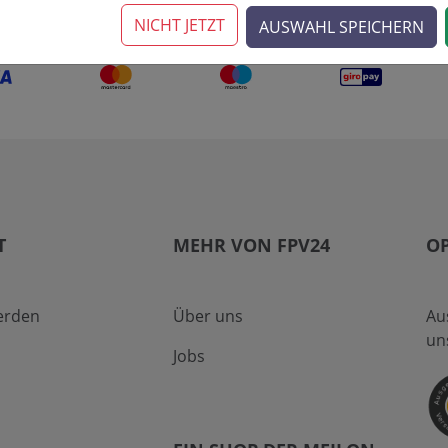
NICHT JETZT
AUSWAHL SPEICHERN
T
MEHR VON FPV24
O
erden
Über uns
Au
un
Jobs