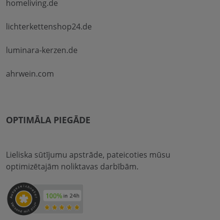
homeliving.de
lichterkettenshop24.de
luminara-kerzen.de
ahrwein.com
OPTIMĀLA PIEGĀDE
Lieliska sūtījumu apstrāde, pateicoties mūsu
optimizētajām noliktavas darbībām.