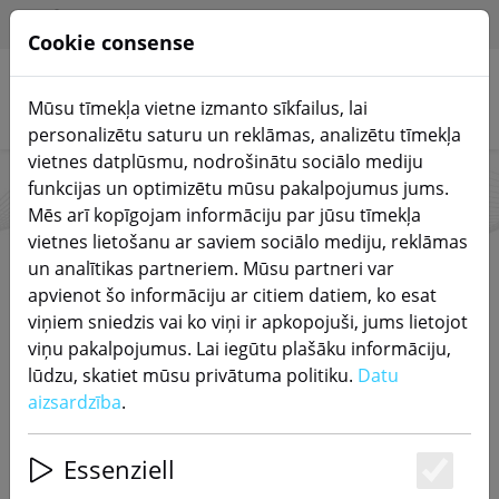
HILFE & SUPPORT
LV
Cookie consense
Mūsu tīmekļa vietne izmanto sīkfailus, lai
Meklēt produktus
personalizētu saturu un reklāmas, analizētu tīmekļa
vietnes datplūsmu, nodrošinātu sociālo mediju
funkcijas un optimizētu mūsu pakalpojumus jums.
Sonoff
Mēs arī kopīgojam informāciju par jūsu tīmekļa
vietnes lietošanu ar saviem sociālo mediju, reklāmas
un analītikas partneriem. Mūsu partneri var
apvienot šo informāciju ar citiem datiem, ko esat
viņiem sniedzis vai ko viņi ir apkopojuši, jums lietojot
Start
Zīmoli
Sonoff
viņu pakalpojumus. Lai iegūtu plašāku informāciju,
lūdzu, skatiet mūsu privātuma politiku.
Datu
DODIETIES TIEŠI UZ PRODUKTIEM
aizsardzība
.
Sonoff ist eine Marke, die für ihre innovativen Smart-
Essenziell
Home-Produkte bekannt ist. Gegründet im Jahr 2016,
Es