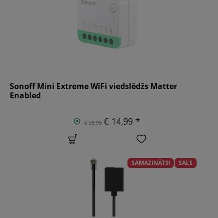
Sonoff Mini Extreme WiFi viedslēdžs Matter
Enabled
€ 14,99 *
€ 28,90
SAMAZINĀTS!
SALE