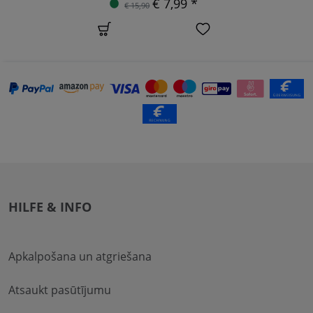
€ 7,99 *
€ 15,90
HILFE & INFO
Apkalpošana un atgriešana
Atsaukt pasūtījumu