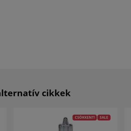
lternatív cikkek
CSÖKKENT!
SALE