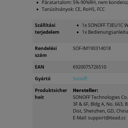
Páratartalom: 5%-90%RH, nem kondenz
Tanúsítványok: CE, RoHS, FCC
Szállítási
1x SONOFF T3EU1C Wi
terjedelem
1x Bedienungsanleit
Rendelési
SOF-IM190314018
szám
EAN
6920075726510
Gyártó
Sonoff
Produktsicher
Hersteller:
heit
SONOFF Technologies Co.,
3F & 6F, Bldg A, No. 663,
Dist, Shenzhen, GD, Chin
E-Mail: support@itead.cc