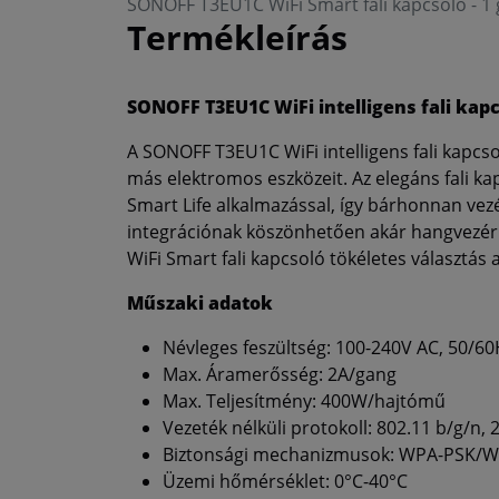
SONOFF T3EU1C WiFi Smart fali kapcsoló - 1 
Termékleírás
SONOFF T3EU1C WiFi intelligens fali kap
A SONOFF T3EU1C WiFi intelligens fali kapcsol
más elektromos eszközeit. Az elegáns fali k
Smart Life alkalmazással, így bárhonnan vezé
integrációnak köszönhetően akár hangvezérl
WiFi Smart fali kapcsoló tökéletes választás 
Műszaki adatok
Névleges feszültség: 100-240V AC, 50/60
Max. Áramerősség: 2A/gang
Max. Teljesítmény: 400W/hajtómű
Vezeték nélküli protokoll: 802.11 b/g/n, 
Biztonsági mechanizmusok: WPA-PSK/
Üzemi hőmérséklet: 0°C-40°C