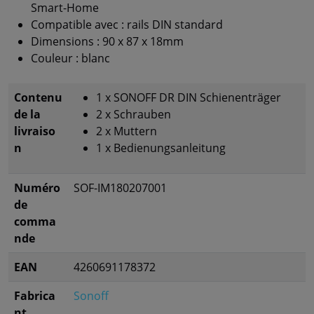
Smart-Home
Compatible avec : rails DIN standard
Dimensions : 90 x 87 x 18mm
Couleur : blanc
Contenu
1 x SONOFF DR DIN Schienenträger
de la
2 x Schrauben
livraiso
2 x Muttern
n
1 x Bedienungsanleitung
Numéro
SOF-IM180207001
de
comma
nde
EAN
4260691178372
Fabrica
Sonoff
nt