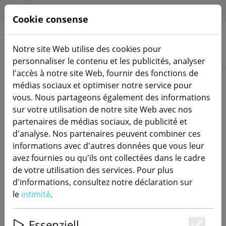
HILFE & SUPPORT
FR
Cookie consense
Notre site Web utilise des cookies pour
Rechercher des produits
personnaliser le contenu et les publicités, analyser
l'accès à notre site Web, fournir des fonctions de
Home
Actionneurs de commutation
médias sociaux et optimiser notre service pour
vous. Nous partageons également des informations
sur votre utilisation de notre site Web avec nos
partenaires de médias sociaux, de publicité et
d'analyse. Nos partenaires peuvent combiner ces
SONOFF DR DIN Support de rails
informations avec d'autres données que vous leur
avez fournies ou qu'ils ont collectées dans le cadre
de votre utilisation des services. Pour plus
d'informations, consultez notre déclaration sur
52% DISCOUNT
le
intimité
.
Essenziell