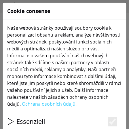
HILFE & SUPPORT
CS
Cookie consense
Naše webové stránky používají soubory cookie k
Hledat produkty
personalizaci obsahu a reklam, analýze návštěvnosti
webových stránek, poskytování funkcí sociálních
Home
Fotovoltaika
médií a optimalizaci našich služeb pro vás.
Informace o vašem používání našich webových
stránek také sdílíme s našimi partnery v oblasti
sociálních médií, reklamy a analytiky. Naši partneři
mohou tyto informace kombinovat s dalšími údaji,
Balkónová elektrárna Ratiodämm
které jste jim poskytli nebo které shromáždili v rámci
Solární systém Fotovoltaická sada
vašeho používání jejich služeb. Další informace
na plochou střechu 600W
naleznete v našich zásadách ochrany osobních
údajů.
Ochrana osobních údajů
.
Essenziell
Es