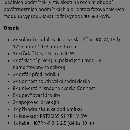
ideálních podmínek (v závislosti na ročním období,
povětrnostních podmínkách a orientaci fotovoltaických
modulů) vyprodukovat roční výnos 540-580 kWh.
Obsah
2x solární modul Halfcut S3 sklo/fólie 380 W, 19 kg,
1755 mm x 1038 mm x 35 mm
1x střídač Deye Micro 600 W
4x základní prvek jih (pokud jsou moduly
namontovány za sebou)
2x držák předřadníku
2x Connect south velká zadní deska
8x univerzální snadná svorka Connect
8x upevňovací šrouby
2x spojovací prvek jih
1x přívodní zásuvka pod omítku
1x konektor RST20I3S S1 YR1 V SW
1x kabel H07RN-F 3 G 2,5 (délka 10 m)