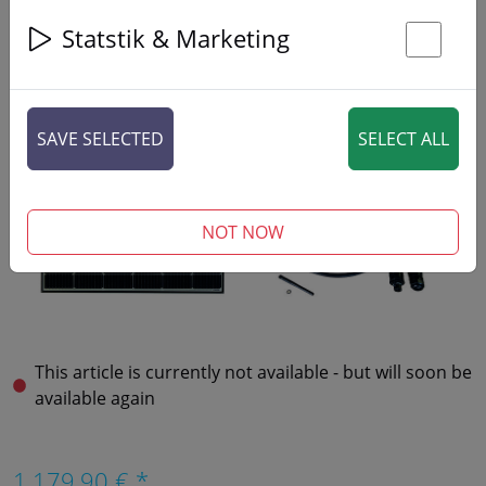
Statstik & Marketing
St
SAVE SELECTED
SELECT ALL
NOT NOW
This article is currently not available - but will soon be
available again
1.179,90 € *