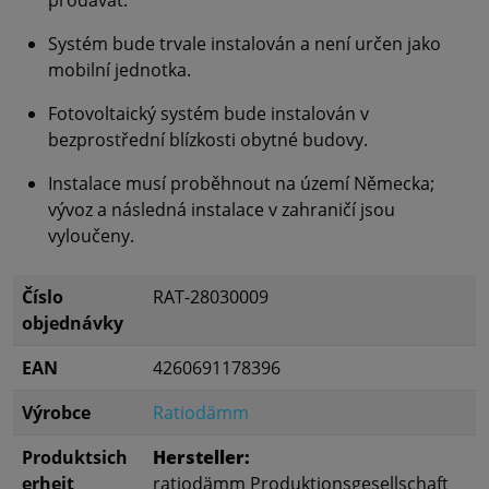
prodávat.
Systém bude trvale instalován a není určen jako
mobilní jednotka.
Fotovoltaický systém bude instalován v
bezprostřední blízkosti obytné budovy.
Instalace musí proběhnout na území Německa;
vývoz a následná instalace v zahraničí jsou
vyloučeny.
Číslo
RAT-28030009
objednávky
EAN
4260691178396
Výrobce
Ratiodämm
Produktsich
Hersteller:
erheit
ratiodämm Produktions­gesellschaft